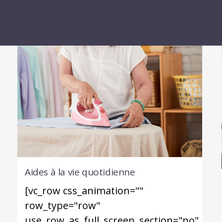
Aides à la vie quotidienne
[vc_row css_animation=""
row_type="row"
use_row_as_full_screen_section="no"