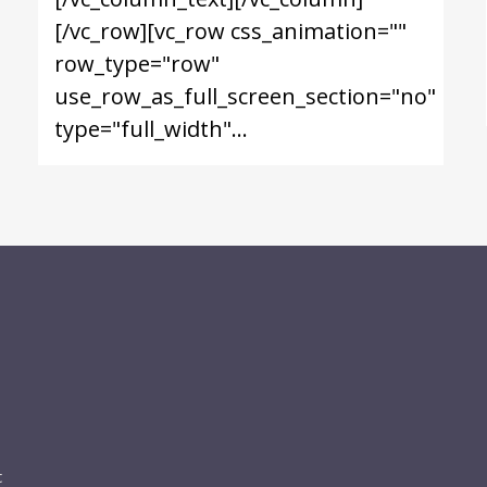
[/vc_row][vc_row css_animation=""
row_type="row"
use_row_as_full_screen_section="no"
type="full_width"...
t