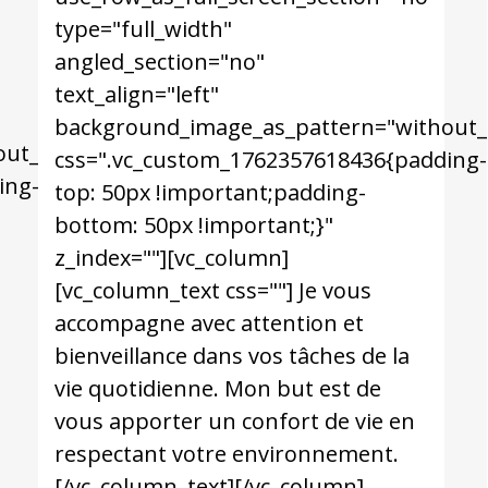
type="full_width"
angled_section="no"
text_align="left"
background_image_as_pattern="without_
out_pattern"
css=".vc_custom_1762357618436{padding-
ing-
top: 50px !important;padding-
bottom: 50px !important;}"
z_index=""][vc_column]
[vc_column_text css=""] Je vous
accompagne avec attention et
bienveillance dans vos tâches de la
vie quotidienne. Mon but est de
vous apporter un confort de vie en
respectant votre environnement.
[/vc_column_text][/vc_column]