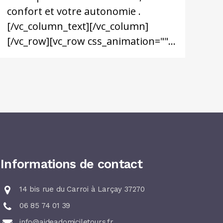
confort et votre autonomie .
[/vc_column_text][/vc_column]
[/vc_row][vc_row css_animation=""...
Informations de contact
14 bis rue du Carroi à Larçay 37270
06 85 74 01 39
info@aideadomiciletours.fr