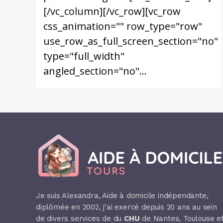
[/vc_column][/vc_row][vc_row
css_animation="" row_type="row"
use_row_as_full_screen_section="no"
type="full_width"
angled_section="no"...
Je suis Alexandra, Aide à domicile indépendante,
diplômée en 2002, j’ai exercé depuis 20 ans au sein
de divers services de du
CHU
de Nantes, Toulouse e